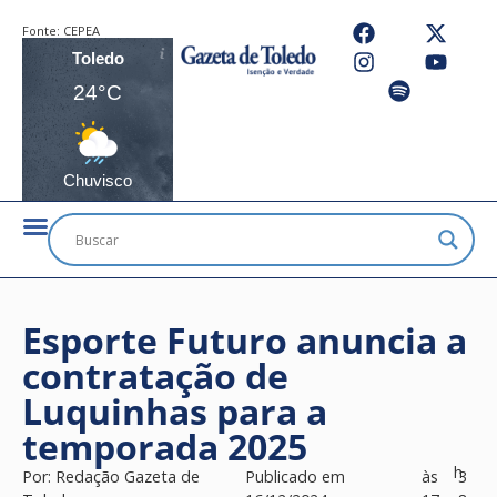
Fonte:
CEPEA
Toledo
24°C
Chuvisco
Esporte Futuro anuncia a
contratação de
Luquinhas para a
temporada 2025
h
Por:
Redação Gazeta de
Publicado em
às
3