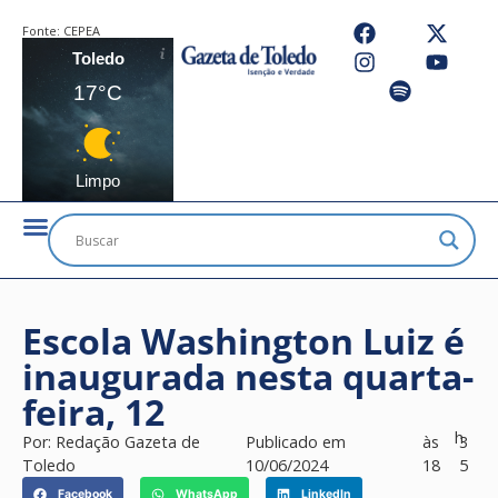
Fonte:
CEPEA
Toledo
17°C
Limpo
Escola Washington Luiz é
inaugurada nesta quarta-
feira, 12
h
Por:
Redação Gazeta de
Publicado em
às
3
Toledo
10/06/2024
18
5
Facebook
WhatsApp
LinkedIn