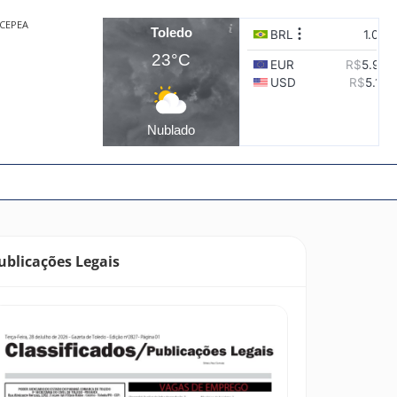
CEPEA
Toledo
23°C
Nublado
ublicações Legais