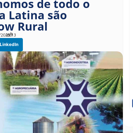
nomos de todo o
a Latina são
ow Rural
h
/2025
às
30
13
LinkedIn