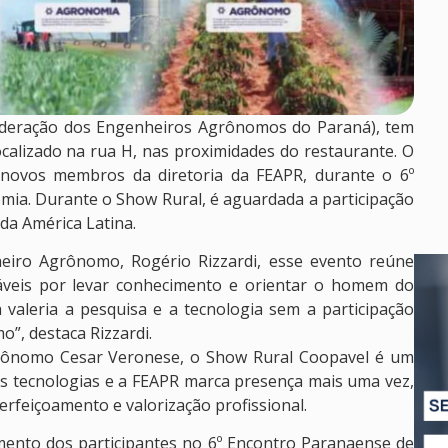
Federação dos Engenheiros Agrônomos do Paraná), tem
calizado na rua H, nas proximidades do restaurante. O
 novos membros da diretoria da FEAPR, durante o 6º
ia. Durante o Show Rural, é aguardada a participação
da América Latina.
eiro Agrônomo, Rogério Rizzardi, esse evento reúne
sáveis por levar conhecimento e orientar o homem do
valeria a pesquisa e a tecnologia sem a participação
”, destaca Rizzardi.
grônomo Cesar Veronese, o Show Rural Coopavel é um
as tecnologias e a FEAPR marca presença mais uma vez,
rfeiçoamento e valorização profissional.
mento dos participantes no 6º Encontro Paranaense de