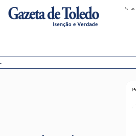
Fonte:
L
P