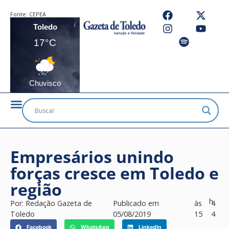
Fonte:
CEPEA
Toledo
17°C
Chuvisco
Empresários unindo
forças cresce em Toledo e
região
h
Por:
Redação Gazeta de
Publicado em
às
4
Toledo
05/08/2019
15
4
Facebook
WhatsApp
LinkedIn