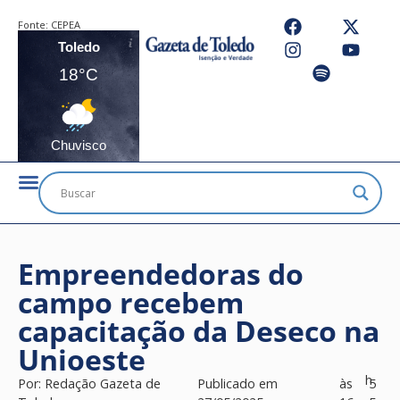
Fonte:
CEPEA
Toledo
18°C
Chuvisco
Empreendedoras do
campo recebem
capacitação da Deseco na
Unioeste
h
Por:
Redação Gazeta de
Publicado em
às
5