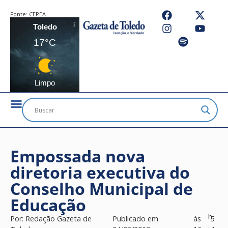
Fonte:
CEPEA
Toledo
17°C
Limpo
Empossada nova
diretoria executiva do
Conselho Municipal de
Educação
h
Por:
Redação Gazeta de
Publicado em
às
5