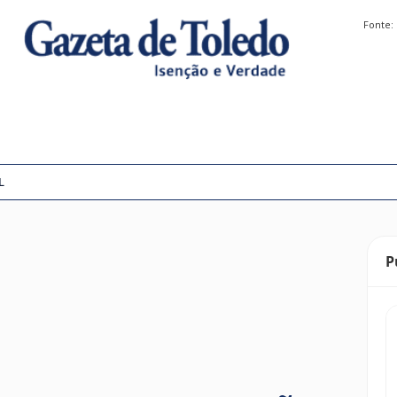
Fonte:
L
P