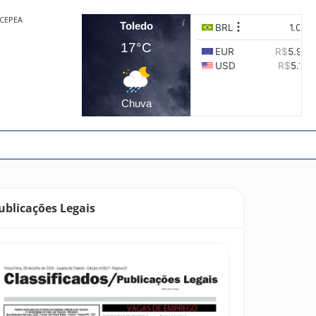
CEPEA
Toledo
17°C
Chuva
ublicações Legais