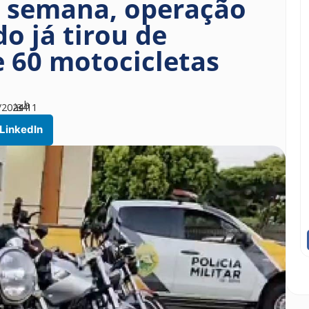
 semana, operação
o já tirou de
e 60 motocicletas
h
/2024
às
34
11
LinkedIn