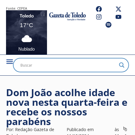
Fonte:
CEPEA
Toledo
17°C
Nublado
Dom João acolhe idade
nova nesta quarta-feira e
recebe os nossos
parabéns
h
Por:
Redação Gazeta de
Publicado em
às
0