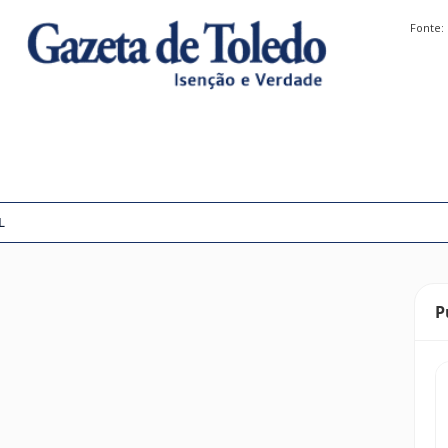
Fonte:
L
P