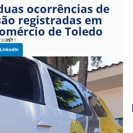
 duas ocorrências de
são registradas em
omércio de Toledo
h
/2025
às
02
11
LinkedIn