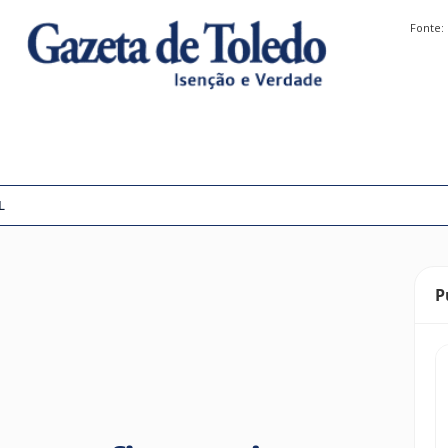
Fonte:
L
P