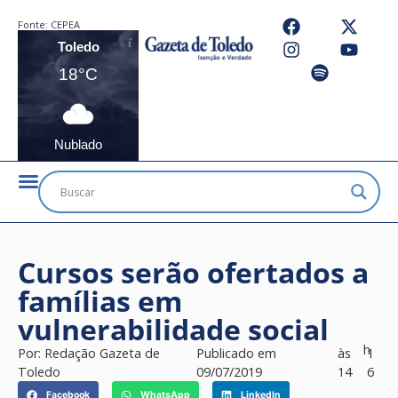
Fonte:
CEPEA
Toledo
18°C
Nublado
Cursos serão ofertados a
famílias em
vulnerabilidade social
h
Por:
Redação Gazeta de
Publicado em
às
1
Toledo
09/07/2019
14
6
Facebook
WhatsApp
LinkedIn