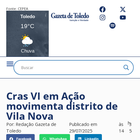
Fonte:
CEPEA
Toledo
19°C
Chuva
Cras VI em Ação
movimenta distrito de
Vila Nova
h
Por:
Redação Gazeta de
Publicado em
às
3
Toledo
29/07/2025
14
5
Facebook
WhatsApp
LinkedIn