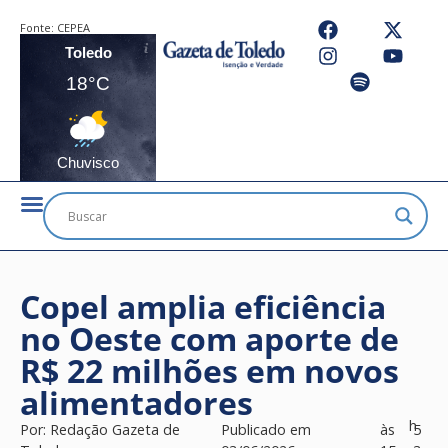
Fonte:
CEPEA
Toledo
18°C
Chuvisco
Copel amplia eficiência
no Oeste com aporte de
R$ 22 milhões em novos
alimentadores
h
Por:
Redação Gazeta de
Publicado em
às
5