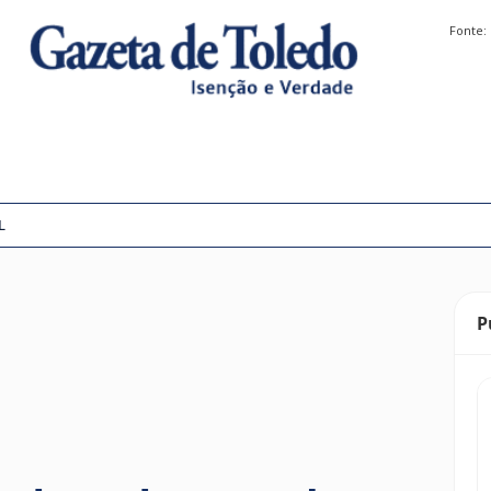
Fonte:
L
P