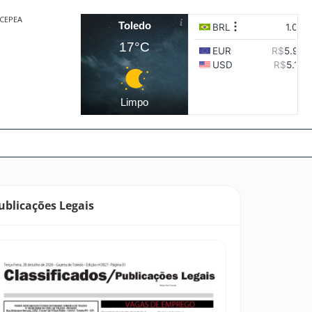
CEPEA
Toledo
17°C
Limpo
ublicações Legais