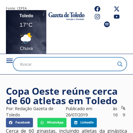
Fonte:
CEPEA
Toledo
17°C
Chuva
Copa Oeste reúne cerca
de 60 atletas em Toledo
h
Por:
Redação Gazeta de
Publicado em
às
4
Toledo
26/07/2019
16
9
Facebook
WhatsApp
LinkedIn
Cerca de 60 ginastas, incluindo atletas da ginástica