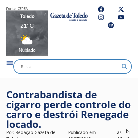
Fonte:
CEPEA
Toledo
21°C
Nublado
Contrabandista de
cigarro perde controle do
carro e destrói Renegade
locado.
h
Por:
Redação Gazeta de
Publicado em
às
4