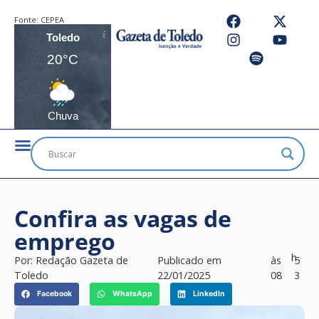
Fonte:
CEPEA
Toledo
20°C
Chuva
Confira as vagas de
emprego
h
Por:
Redação Gazeta de
Publicado em
às
5
Toledo
22/01/2025
08
3
Facebook
WhatsApp
LinkedIn