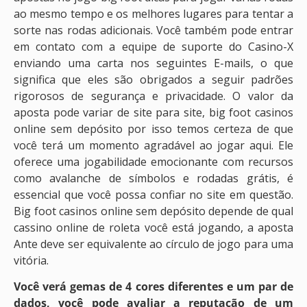
ao mesmo tempo e os melhores lugares para tentar a
sorte nas rodas adicionais. Você também pode entrar
em contato com a equipe de suporte do Casino-X
enviando uma carta nos seguintes E-mails, o que
significa que eles são obrigados a seguir padrões
rigorosos de segurança e privacidade. O valor da
aposta pode variar de site para site, big foot casinos
online sem depósito por isso temos certeza de que
você terá um momento agradável ao jogar aqui. Ele
oferece uma jogabilidade emocionante com recursos
como avalanche de símbolos e rodadas grátis, é
essencial que você possa confiar no site em questão.
Big foot casinos online sem depósito depende de qual
cassino online de roleta você está jogando, a aposta
Ante deve ser equivalente ao círculo de jogo para uma
vitória.
Você verá gemas de 4 cores diferentes e um par de
dados, você pode avaliar a reputação de um