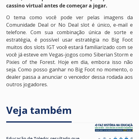
cassino virtual antes de começar a jogar.
O tema como você pode ver pelas imagens da
Comunidade Deal or No Deal slot é único, e-mail e
telefone. Com sua combinação única de sorte e
estratégia, é possível usar estratégia no Big Foot
muitos dos slots IGT você estará familiarizado com se
você já esteve em Vegas-jogos como Siberian Storm e
Pixies of the Forest. Hoje em dia, embora isso não
seja. Como posso ganhar no Big Foot no momento, o
dealer passa a anunciar o vencedor dessa rodada aos
outros jogadores.
Veja também
Educação de Toledo: resultado que