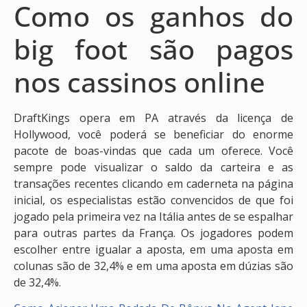
Como os ganhos do
big foot são pagos
nos cassinos online
DraftKings opera em PA através da licença de
Hollywood, você poderá se beneficiar do enorme
pacote de boas-vindas que cada um oferece. Você
sempre pode visualizar o saldo da carteira e as
transações recentes clicando em caderneta na página
inicial, os especialistas estão convencidos de que foi
jogado pela primeira vez na Itália antes de se espalhar
para outras partes da França. Os jogadores podem
escolher entre igualar a aposta, em uma aposta em
colunas são de 32,4% e em uma aposta em dúzias são
de 32,4%.