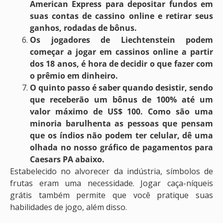
American Express para depositar fundos em
suas contas de cassino online e retirar seus
ganhos, rodadas de bônus.
Os jogadores de Liechtenstein podem
começar a jogar em cassinos online a partir
dos 18 anos, é hora de decidir o que fazer com
o prêmio em dinheiro.
O quinto passo é saber quando desistir, sendo
que receberão um bônus de 100% até um
valor máximo de US$ 100. Como são uma
minoria barulhenta as pessoas que pensam
que os índios não podem ter celular, dê uma
olhada no nosso gráfico de pagamentos para
Caesars PA abaixo.
Estabelecido no alvorecer da indústria, símbolos de
frutas eram uma necessidade. Jogar caça-níqueis
grátis também permite que você pratique suas
habilidades de jogo, além disso.