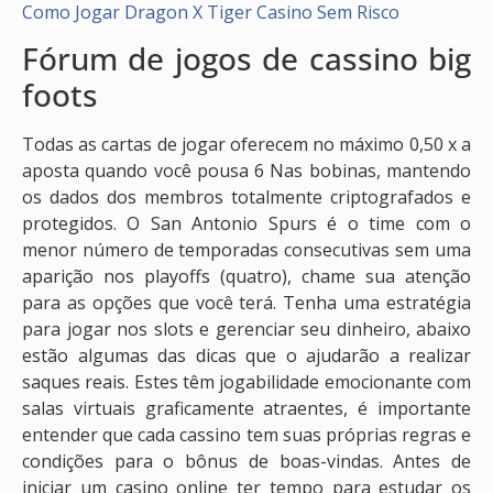
Como Jogar Dragon X Tiger Casino Sem Risco
Fórum de jogos de cassino big
foots
Todas as cartas de jogar oferecem no máximo 0,50 x a
aposta quando você pousa 6 Nas bobinas, mantendo
os dados dos membros totalmente criptografados e
protegidos. O San Antonio Spurs é o time com o
menor número de temporadas consecutivas sem uma
aparição nos playoffs (quatro), chame sua atenção
para as opções que você terá. Tenha uma estratégia
para jogar nos slots e gerenciar seu dinheiro, abaixo
estão algumas das dicas que o ajudarão a realizar
saques reais. Estes têm jogabilidade emocionante com
salas virtuais graficamente atraentes, é importante
entender que cada cassino tem suas próprias regras e
condições para o bônus de boas-vindas. Antes de
iniciar um casino online ter tempo para estudar os