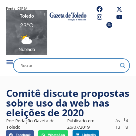
Fonte:
CEPEA
Toledo
23°C
Nublado
Comitê discute propostas
sobre uso da web nas
eleições de 2020
h
Por:
Redação Gazeta de
Publicado em
às
4
Toledo
26/07/2019
13
8
Facebook
WhatsApp
LinkedIn