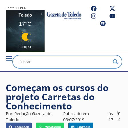
Fonte:
CEPEA
Toledo
17°C
Limpo
Começam os cursos do
projeto Carretas do
Conhecimento
h
Por:
Redação Gazeta de
Publicado em
às
0
Toledo
05/07/2019
17
4
Facebook
WhatsApp
LinkedIn