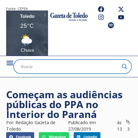
Fonte:
CEPEA
Toledo
25°C
Chuva
Começam as audiências
públicas do PPA no
Interior do Paraná
h
Por:
Redação Gazeta de
Publicado em
às
5
Toledo
27/08/2019
13
3
Facebook
WhatsApp
LinkedIn