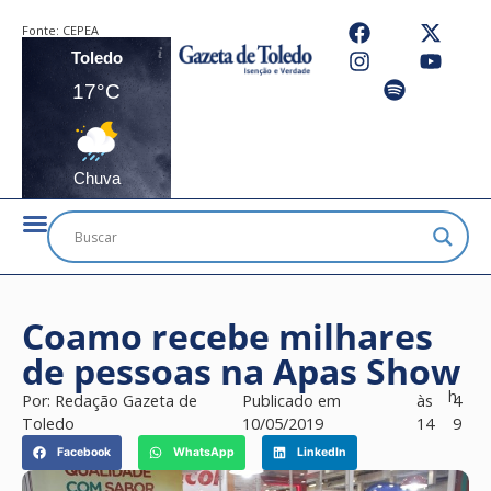
Fonte:
CEPEA
Toledo
17°C
Chuva
Coamo recebe milhares
de pessoas na Apas Show
h
Por:
Redação Gazeta de
Publicado em
às
4
Toledo
10/05/2019
14
9
Facebook
WhatsApp
LinkedIn