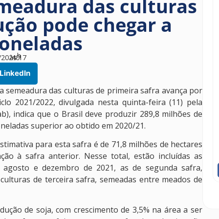
meadura das culturas
dução pode chegar a
toneladas
h
/2021
às
40
17
LinkedIn
a semeadura das culturas de primeira safra avança por
clo 2021/2022, divulgada nesta quinta-feira (11) pela
, indica que o Brasil deve produzir 289,8 milhões de
oneladas superior ao obtido em 2020/21.
estimativa para esta safra é de 71,8 milhões de hectares
o à safra anterior. Nesse total, estão incluídas as
re agosto e dezembro de 2021, as de segunda safra,
 culturas de terceira safra, semeadas entre meados de
dução de soja, com crescimento de 3,5% na área a ser