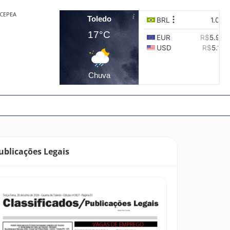
CEPEA
Toledo
17°C
Chuva
ublicações Legais