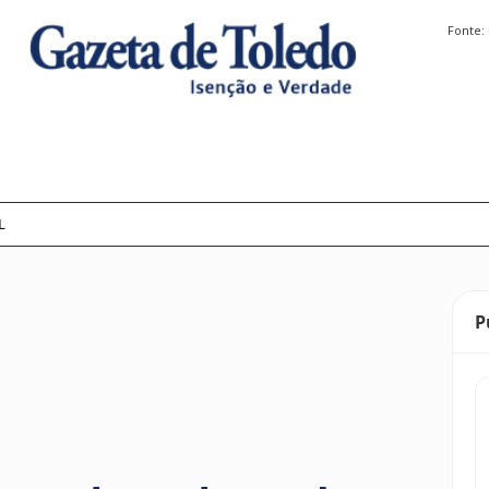
Fonte:
L
P