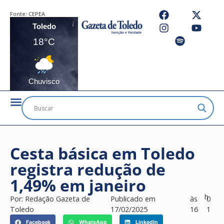
Fonte:
CEPEA
Toledo
18°C
Chuvisco
Cesta básica em Toledo
registra redução de
1,49% em janeiro
h
Por:
Redação Gazeta de
Publicado em
às
0
Toledo
17/02/2025
16
1
Facebook
WhatsApp
LinkedIn