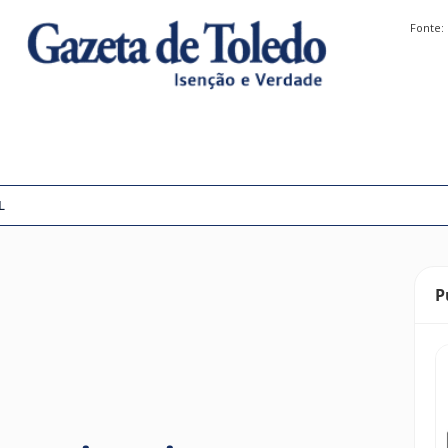
Fonte:
L
P