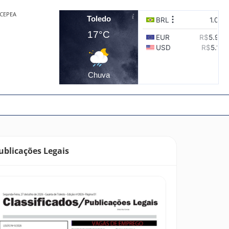
CEPEA
Toledo
17°C
Chuva
ublicações Legais