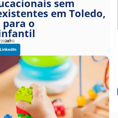
ucacionais sem
xistentes em Toledo,
 para o
nfantil
h
/2024
às
30
10
LinkedIn