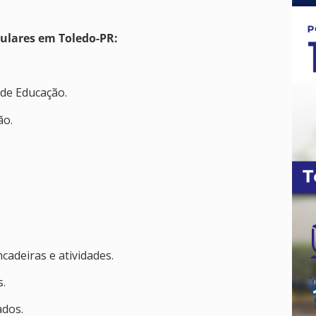
culares em Toledo-PR:
de Educação.
ão.
ncadeiras e atividades.
s.
ados.