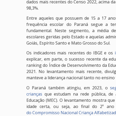
dados mais recentes do Censo 2022, acima da m
98,3%.
Entre aqueles que possuem de 15 a 17 anos
frequência escolar do Paraná segue a te
fundamental. Neste segmento, a média de
escolares geridas pelo Estado e aquelas admin
Goiás, Espírito Santo e Mato Grosso do Sul.
Os indicadores mais recentes do IBGE e os
explicar, em parte, o sucesso recente da ed
ranking do Índice de Desenvolvimento da Educa
2021. No levantamento mais recente, divul
manteve a liderança nacional tanto no ensin
O Paraná também atingiu, em 2023, o
se
crianças
que estudam na rede pública, de a
Educação (MEC). O levantamento mostra que
idade certa, ou seja, ao final do 2º a
do Compromisso Nacional Criança Alfabetiza