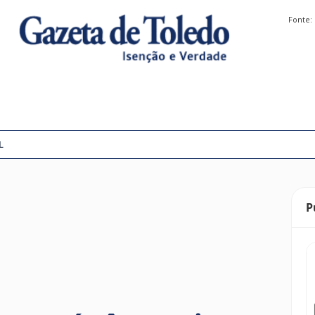
Fonte:
L
P