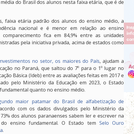
édia do Brasil dos alunos nesta faixa etária, que é de
, faixa etária padrão dos alunos do ensino médio, a
ndência nacional e é menor em relação ao ensino
 comparecimento fica em 84,9% entre as unidades
istradas pela iniciativa privada, acima de estados como
investimentos no setor, os maiores do País
, ajudam a
ucação no Paraná, que saltou do 7º para o 1º lugar no
ção Básica (Ideb) entre as avaliações feitas em 2017 e
gado pelo Ministério da Educação em 2023, o Estado
o fundamental quanto no ensino médio.
gundo maior patamar do Brasil de alfabetização de
cordo com os dados divulgados pelo Ministério da
 73% dos alunos paranaenses sabem ler e escrever na
no do ensino fundamental. O Estado tem
Selo Ouro
da
.