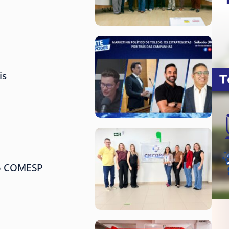
is
do COMESP