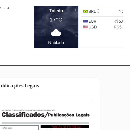
CEPEA
Toledo
17°C
Nublado
ublicações Legais