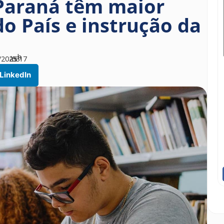
 Paraná têm maior
o País e instrução da
h
/2025
às
53
17
LinkedIn