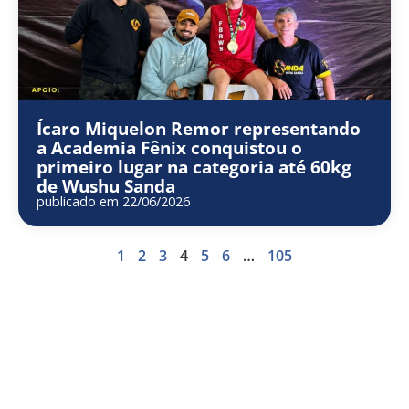
Ícaro Miquelon Remor representando
a Academia Fênix conquistou o
primeiro lugar na categoria até 60kg
de Wushu Sanda
publicado em 22/06/2026
1
2
3
4
5
6
…
105