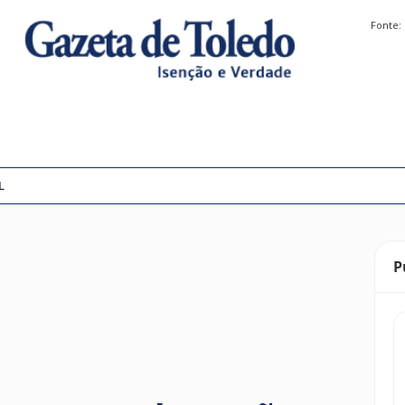
Fonte:
L
P