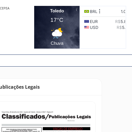
CEPEA
Toledo
17°C
Chuva
ublicações Legais