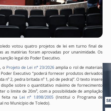
ledo votou quatro projetos de lei em turno final de
odas as matérias foram aprovadas por unanimidade. Os
anção legal do Poder Executivo.
), o
Projeto de Lei n° 23/2026
amplia o rol de materiais
 Poder Executivo “poderá fornecer produtos derivados
a nº 2, pedra britada nº 1, pó de pedra)”. O texto insere
e dispõe sobre o quantitativo máximo de fornecimento
er o limite de 20m³, com a possibilidade de ampliação
á feita na
Lei n° 1.898/2005
(Institui o Programa de
l no Município de Toledo).