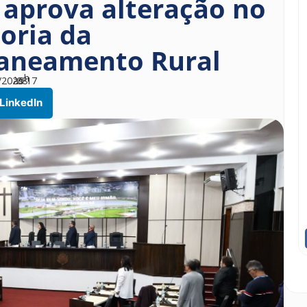
 aprova alteração no
oria da
Saneamento Rural
h
/2026
às
08
17
LinkedIn