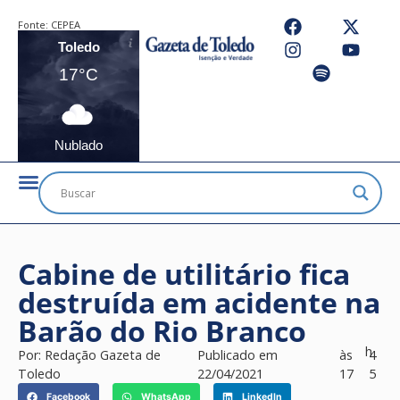
Fonte:
CEPEA
Toledo
17°C
Nublado
Cabine de utilitário fica
destruída em acidente na
Barão do Rio Branco
h
Por:
Redação Gazeta de
Publicado em
às
4
Toledo
22/04/2021
17
5
Facebook
WhatsApp
LinkedIn