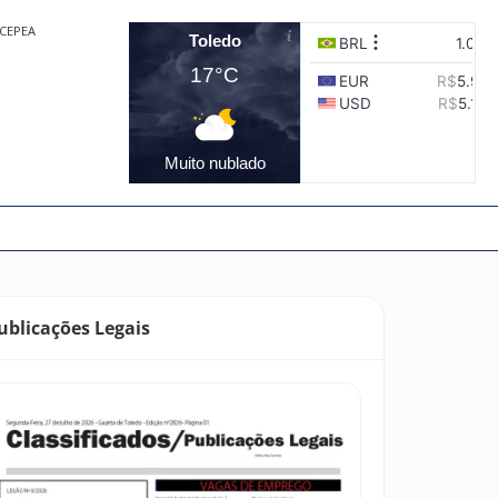
CEPEA
Toledo
17°C
Muito nublado
ublicações Legais