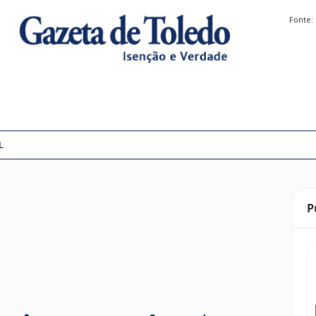
Fonte:
L
P