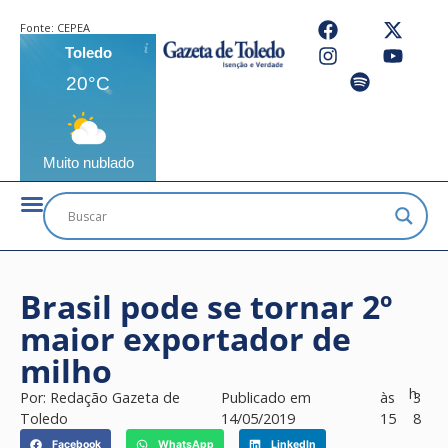
Fonte:
CEPEA
Toledo
20°C
Muito nublado
Brasil pode se tornar 2º
maior exportador de
milho
h
Por:
Redação Gazeta de
Publicado em
às
3
Toledo
14/05/2019
15
8
Facebook
WhatsApp
LinkedIn