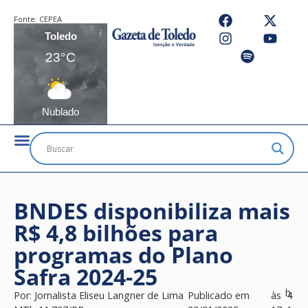
Fonte:
CEPEA
Toledo
23°C
Nublado
BNDES disponibiliza mais
R$ 4,8 bilhões para
programas do Plano
Safra 2024-25
h
Por:
Jornalista Eliseu Langner de Lima
Publicado em
às
4