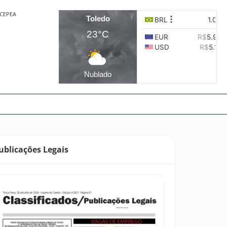
CEPEA
Toledo
23°C
Nublado
ublicações Legais