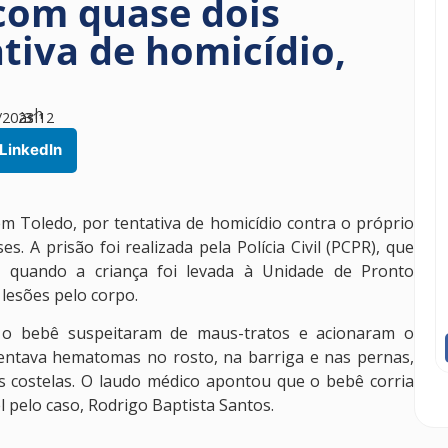
com quase dois
tiva de homicídio,
h
/2023
às
31
12
LinkedIn
em Toledo, por tentativa de homicídio contra o próprio
 A prisão foi realizada pela Polícia Civil (PCPR), que
 quando a criança foi levada à Unidade de Pronto
lesões pelo corpo.
 o bebê suspeitaram de maus-tratos e acionaram o
esentava hematomas no rosto, na barriga e nas pernas,
as costelas. O laudo médico apontou que o bebê corria
l pelo caso, Rodrigo Baptista Santos.