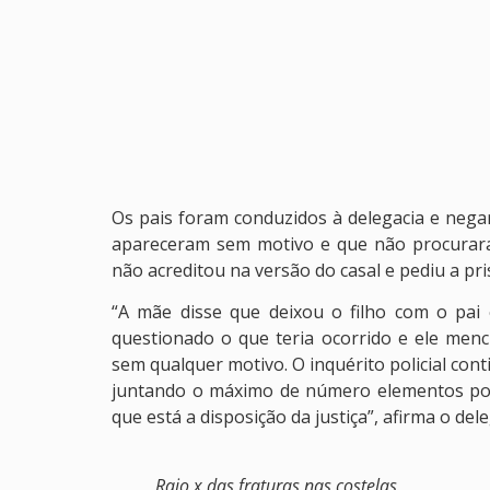
Os pais foram conduzidos à delegacia e neg
apareceram sem motivo e que não procurara
não acreditou na versão do casal e pediu a pri
“A mãe disse que deixou o filho com o pai 
questionado o que teria ocorrido e ele men
sem qualquer motivo. O inquérito policial con
juntando o máximo de número elementos possí
que está a disposição da justiça”, afirma o de
Raio x das fraturas nas costelas.