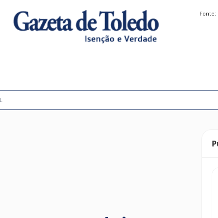
Fonte:
L
P