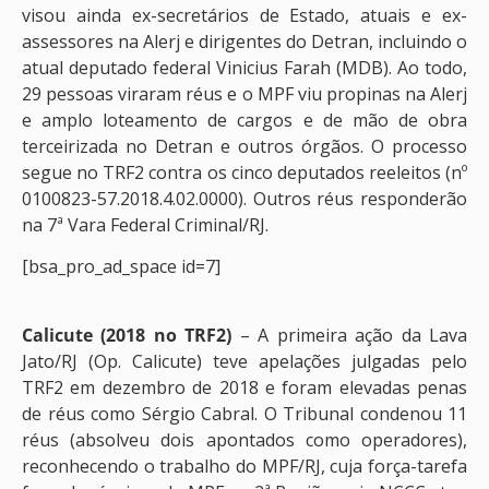
visou ainda ex-secretários de Estado, atuais e ex-
assessores na Alerj e dirigentes do Detran, incluindo o
atual deputado federal Vinicius Farah (MDB). Ao todo,
29 pessoas viraram réus e o MPF viu propinas na Alerj
e amplo loteamento de cargos e de mão de obra
terceirizada no Detran e outros órgãos. O processo
segue no TRF2 contra os cinco deputados reeleitos (nº
0100823-57.2018.4.02.0000). Outros réus responderão
na 7ª Vara Federal Criminal/RJ.
[bsa_pro_ad_space id=7]
Calicute (2018 no TRF2)
– A primeira ação da Lava
Jato/RJ (Op. Calicute) teve apelações julgadas pelo
TRF2 em dezembro de 2018 e foram elevadas penas
de réus como Sérgio Cabral. O Tribunal condenou 11
réus (absolveu dois apontados como operadores),
reconhecendo o trabalho do MPF/RJ, cuja força-tarefa