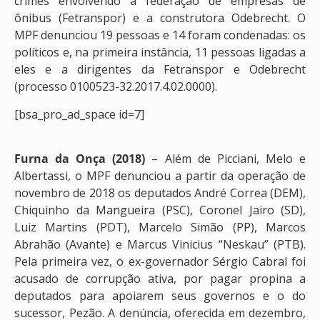
crimes envolvendo a federação de empresas de
ônibus (Fetranspor) e a construtora Odebrecht. O
MPF denunciou 19 pessoas e 14 foram condenadas: os
políticos e, na primeira instância, 11 pessoas ligadas a
eles e a dirigentes da Fetranspor e Odebrecht
(processo 0100523-32.2017.4.02.0000).
[bsa_pro_ad_space id=7]
Furna da Onça (2018)
– Além de Picciani, Melo e
Albertassi, o MPF denunciou a partir da operação de
novembro de 2018 os deputados André Correa (DEM),
Chiquinho da Mangueira (PSC), Coronel Jairo (SD),
Luiz Martins (PDT), Marcelo Simão (PP), Marcos
Abrahão (Avante) e Marcus Vinicius “Neskau” (PTB).
Pela primeira vez, o ex-governador Sérgio Cabral foi
acusado de corrupção ativa, por pagar propina a
deputados para apoiarem seus governos e o do
sucessor, Pezão. A denúncia, oferecida em dezembro,