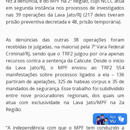
fez a denúncia, e do MPF na 2ª Região, cujo NCCC atua
em segunda instância nos processos de investigados
nas 39 operações da Lava Jato/RJ (217 deles tiveram
prisão preventiva decretada e 48, prisão temporária).
As denúncias das outras 38 operações foram
recebidas (e julgadas, na maioria) pela 7ª Vara Federal
Criminal/RJ, sendo que o TRF2 julgou por ora apenas
recursos contra a sentença da Calicute. Desde o início
da Lava Jato/RJ, o MPF enviou ao TRF2 554
manifestações sobre processos ligados a ela – 136
partiram de apelações, 325 de habeas corpus e 35 de
mandados de segurança. Esse trabalho foi subdividido
entre nove procuradores regionais, dos quais um
atua com exclusividade na Lava Jato/MPF na 2a
Região.
“A independência com que o MPF tem conduzido a