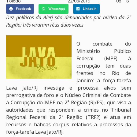
Toledo
22/08/2019
08
8
Facebook
WhatsApp
LinkedIn
Dez políticos da Alerj são denunciados por núcleo da 2ª
Região; três viraram réus duas vezes
O combate do
Ministério Público
Federal (MPF) à
corrupção tem duas
frentes no Rio de
Janeiro: a força-tarefa
Lava Jato/RJ investiga e processa alvos sem
prerrogativa de foro e o Núcleo Criminal de Combate
à Corrupção do MPF na 2ª Região (RJ/ES), que visa a
autoridades que respondem a crimes no Tribunal
Regional Federal da 2ª Região (TRF2) e atua em
recursos e habeas corpus relativos a processos da
força-tarefa Lava Jato/RJ.