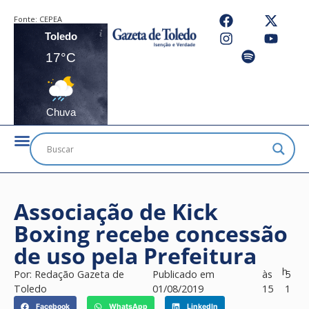
Fonte:
CEPEA
Toledo
17°C
Chuva
Associação de Kick
Boxing recebe concessão
de uso pela Prefeitura
h
Por:
Redação Gazeta de
Publicado em
às
5
Toledo
01/08/2019
15
1
Facebook
WhatsApp
LinkedIn