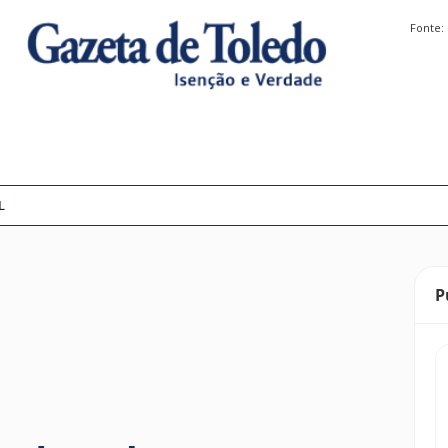
Fonte:
L
P