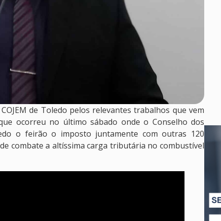
o COJEM de Toledo pelos relevantes trabalhos que vem
 que ocorreu no último sábado onde o Conselho dos
edo o feirão o imposto juntamente com outras 120
 de combate a altíssima carga tributária no combustível