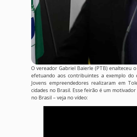
O vereador Gabriel Baierle (PTB) enalteceu 
efetuando aos contribuintes a exemplo do
Jovens empreendedores realizaram em Tol
cidades no Brasil. Esse feirão é um motivador
no Brasil – veja no vídeo: