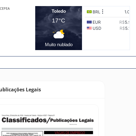
CEPEA
Toledo
17°C
Muito nublado
ublicações Legais