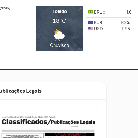
CEPEA
Toledo
18°C
Chuvisco
ublicações Legais