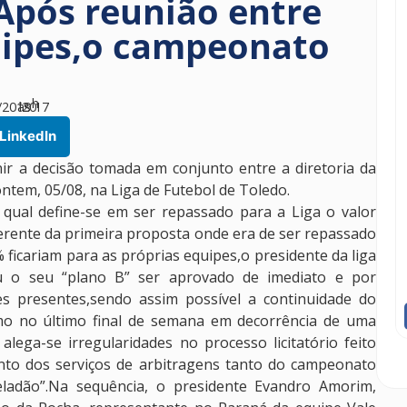
Após reunião entre
uipes,o campeonato
h
/2019
às
20
17
LinkedIn
nir a decisão tomada em conjunto entre a diretoria da
 ontem, 05/08, na Liga de Futebol de Toledo.
 qual define-se em ser repassado para a Liga o valor
iferente da primeira proposta onde era de ser repassado
ficariam para as próprias equipes,o presidente da liga
u o seu “plano B” ser aprovado de imediato e por
es presentes,sendo assim possível a continuidade do
mo no último final de semana em decorrência de uma
alega-se irregularidades no processo licitatório feito
nto dos serviços de arbitragens tanto do campeonato
adão”.Na sequência, o presidente Evandro Amorim,