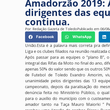
Amadorzão 2019: 
dirigentes das eq
continua.
Por:
Redação Gazeta de Toledo
Publicado em
06/08
Facebook
WhatsApp
União.Esta é a palavra mais correta pra defi
Liga e os clubes filiados na reunião realizada
Após passar para as equipes o “plano B”, o
integral das Rifas da Moto no final do ano, d
apenas 50% do valor sendo que os outros 50% 
de Futebol de Toledo Evandro Amorim, vi
unanimidade pelos dirigentes das 13 equip
campeonato, depois da paralisação do mes
denúncia feita no Ministério Público, o qual 
para o auxílio do município com o custeame
amador tanto na Taça Mauro Maiorki ” Pel