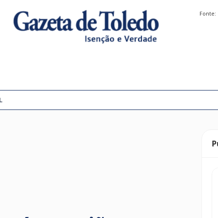
Fonte:
L
P