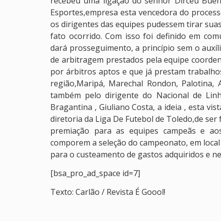
recebeu uma ligação do senhor Dirceu Buen
Esportes,empresa esta vencedora do processo
os dirigentes das equipes pudessem tirar suas
fato ocorrido. Com isso foi definido em c
dará prosseguimento, a princípio sem o auxíli
de arbitragem prestados pela equipe coorden
por árbitros aptos e que já prestam trabalh
região,Maripá, Marechal Rondon, Palotina, A
também pelo dirigente do Nacional de Linh
Bragantina , Giuliano Costa, a ideia , esta v
diretoria da Liga De Futebol de Toledo,de ser
premiação para as equipes campeãs e aos 
comporem a seleção do campeonato, em local e 
para o custeamento de gastos adquiridos e ne
[bsa_pro_ad_space id=7]
Texto: Carlão / Revista É Goool!