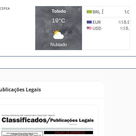
CEPEA
Toledo
19°C
Nublado
ublicações Legais