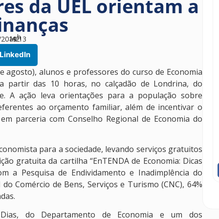
res da UEL orientam a
inanças
h
/2019
às
42
13
LinkedIn
 agosto), alunos e professores do curso de Economia
 a partir das 10 horas, no calçadão de Londrina, do
de. A ação leva orientações para a população sobre
ferentes ao orçamento familiar, além de incentivar o
da em parceria com Conselho Regional de Economia do
conomista para a sociedade, levando serviços gratuitos
ção gratuita da cartilha “EnTENDA de Economia: Dicas
m a Pesquisa de Endividamento e Inadimplência do
l do Comércio de Bens, Serviços e Turismo (CNC), 64%
adas.
e Dias, do Departamento de Economia e um dos