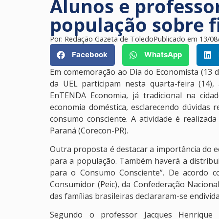
Alunos e professo
população sobre f
Por:
Redação Gazeta de Toledo
Publicado em
13/08
Facebook
WhatsApp
Em comemoração ao Dia do Economista (13 de
da UEL participam nesta quarta-feira (14),
EnTENDA Economia, já tradicional na cida
economia doméstica, esclarecendo dúvidas re
consumo consciente. A atividade é realiza
Paraná (Corecon-PR).
Outra proposta é destacar a importância do e
para a população. Também haverá a distribui
para o Consumo Consciente”. De acordo co
Consumidor (Peic), da Confederação Naciona
das famílias brasileiras declararam-se endivid
Segundo o professor Jacques Henriqu