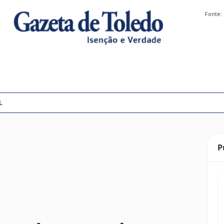
Fonte:
L
P