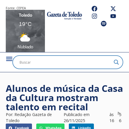
Fonte:
CEPEA
Toledo
19°C
Nublado
Alunos de música da Casa
da Cultura mostram
talento em recital
h
Por:
Redação Gazeta de
Publicado em
às
5
Toledo
26/11/2025
16
6
Facebook
WhatsApp
LinkedIn