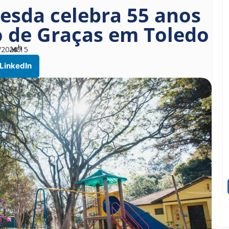
tesda celebra 55 anos
o de Graças em Toledo
h
/2026
às
40
15
LinkedIn