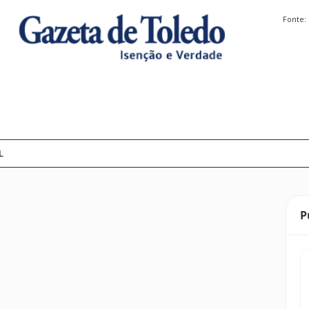
Fonte:
L
P