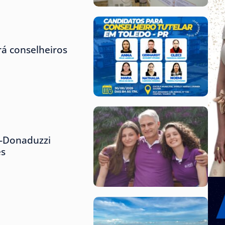
rá conselheiros
i-Donaduzzi
es