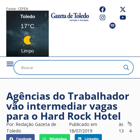
Fonte:
CEPEA
Toledo
17°C
Limpo
Agências do Trabalhador
vão intermediar vagas
para o Hard Rock Hotel
h
Por:
Redação Gazeta de
Publicado em
às
5
Toledo
18/07/2019
13
4
Facebook
WhatsApp
LinkedIn