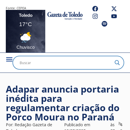
Fonte:
CEPEA
Toledo
17°C
Chuvisco
Adapar anuncia portaria
inédita para
regulamentar criação do
Porco Moura no Paraná
h
Por:
Redação Gazeta de
Publicado em
às
4