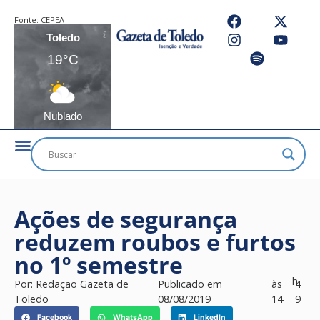
Fonte:
CEPEA
Toledo
19°C
Nublado
Ações de segurança
reduzem roubos e furtos
no 1º semestre
h
Por:
Redação Gazeta de
Publicado em
às
4
Toledo
08/08/2019
14
9
Facebook
WhatsApp
LinkedIn