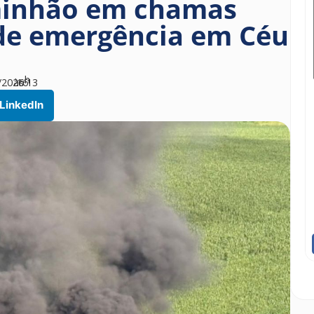
minhão em chamas
 de emergência em Céu
h
/2026
às
16
13
LinkedIn