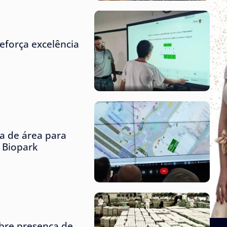
eforça excelência
ta de área para
o Biopark
obre presença de