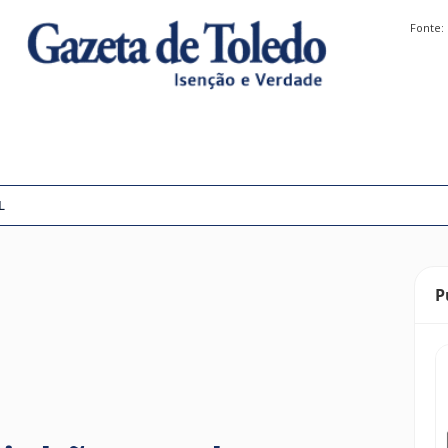
Fonte:
L
P