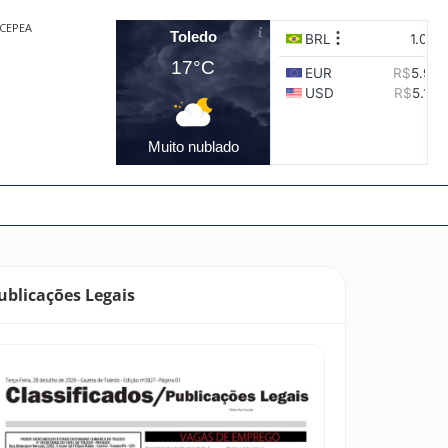
CEPEA
Toledo
17°C
Muito nublado
ublicações Legais