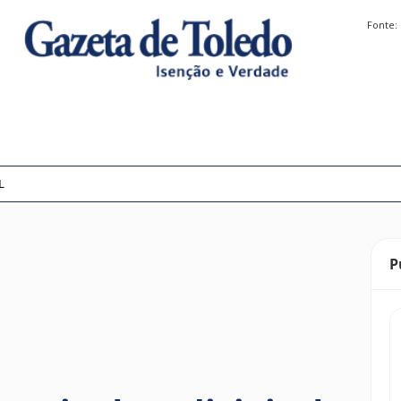
Fonte:
L
P