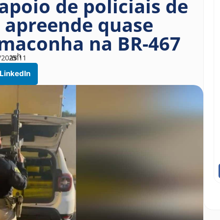
poio de policiais de
, apreende quase
 maconha na BR-467
h
/2025
às
51
11
LinkedIn