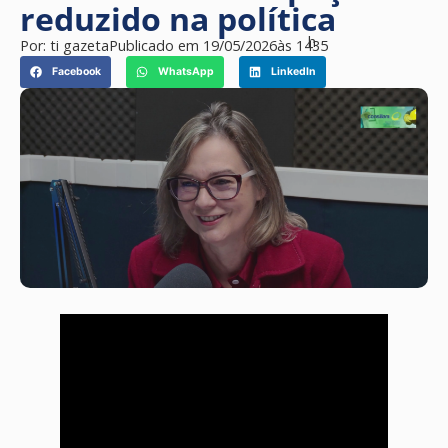
reduzido na política
h
Por:
ti gazeta
Publicado em
19/05/2026
às
14
35
Facebook
WhatsApp
LinkedIn