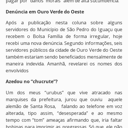
pagar por “danos morais” além de alta sucumbência.
Denúncia em Ouro Verde do Oeste
Após a publicação nesta coluna sobre alguns
servidores do Município de São Pedro do Iguaçu que
recebem o Bolsa Família de forma irregular, hoje
recebi uma nova denúncia. Segundo informações, seis
servidores públicos da cidade de Ouro Verde do Oeste
também estariam sendo beneficiados mensalmente de
maneira indevida. Amanhã, revelarei os nomes dos
envolvidos
Azedou no “chucrute”?
Um dos meus “urubus” que vive atracado nas
marquises da prefeitura, jurou que ouviu aquele
alemão de Santa Rosa, falando ao telefone em voz
alterada, tipo assim, “desesperada” e ao mesmo
tempo com “tom” ameaças afirmando que, iria faltar
bobinas para imprimir as pregressas. Só que, ele não