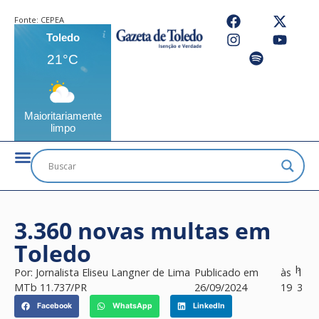
Fonte:
CEPEA
Toledo
21°C
Maioritariamente
limpo
3.360 novas multas em
Toledo
h
Por:
Jornalista Eliseu Langner de Lima
Publicado em
às
1
MTb 11.737/PR
26/09/2024
19
3
Facebook
WhatsApp
LinkedIn